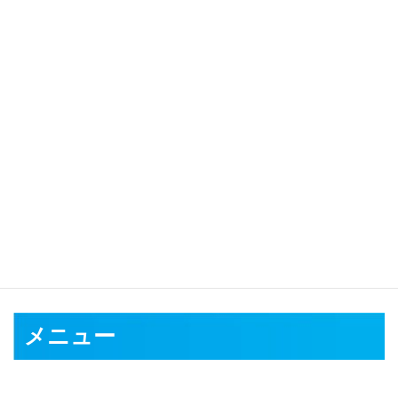
トラブル・災害について
災害が発生した時はどうなりますか？
台風、大雨、大雪、地震等の災害が発生した場合、レッス
ンを休講させていただく場合があります。その場合、教室
側から各生徒さんにご連絡させていただきます。レッスン
は振替となり、後日再度レッスン日を設けさせていただき
ます。
メニュー