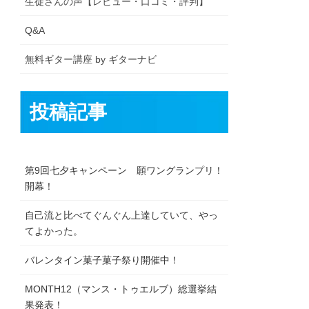
生徒さんの声【レビュー・口コミ・評判】
Q&A
無料ギター講座 by ギターナビ
投稿記事
第9回七夕キャンペーン 願ワングランプリ！
開幕！
自己流と比べてぐんぐん上達していて、やっ
てよかった。
バレンタイン菓子菓子祭り開催中！
MONTH12（マンス・トゥエルブ）総選挙結
果発表！