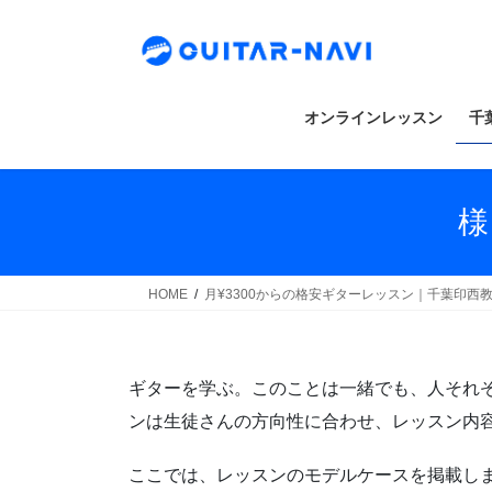
Skip
Skip
to
to
the
the
content
Navigation
オンラインレッスン
千
様
HOME
月¥3300からの格安ギターレッスン｜千葉印西
ギターを学ぶ。このことは一緒でも、人それ
ンは生徒さんの方向性に合わせ、レッスン内
ここでは、レッスンのモデルケースを掲載し