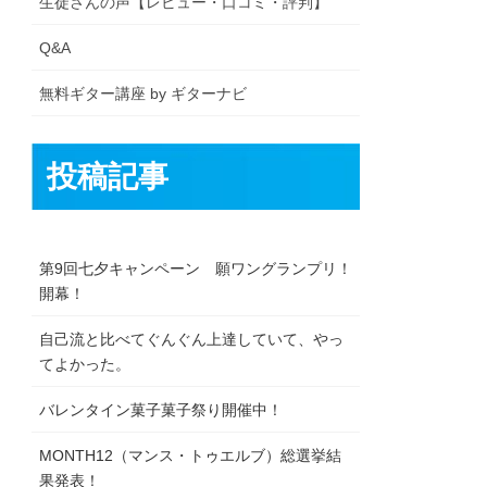
生徒さんの声【レビュー・口コミ・評判】
Q&A
無料ギター講座 by ギターナビ
投稿記事
第9回七夕キャンペーン 願ワングランプリ！
開幕！
自己流と比べてぐんぐん上達していて、やっ
てよかった。
バレンタイン菓子菓子祭り開催中！
MONTH12（マンス・トゥエルブ）総選挙結
果発表！