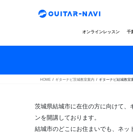
Skip
Skip
to
to
the
the
content
Navigation
オンラインレッスン
千
HOME
ギターナビ茨城教室案内
ギターナビ結城教室
茨城県結城市に在住の方に向けて、
ンを開講しております。
結城市のどこにお住まいでも、ネッ