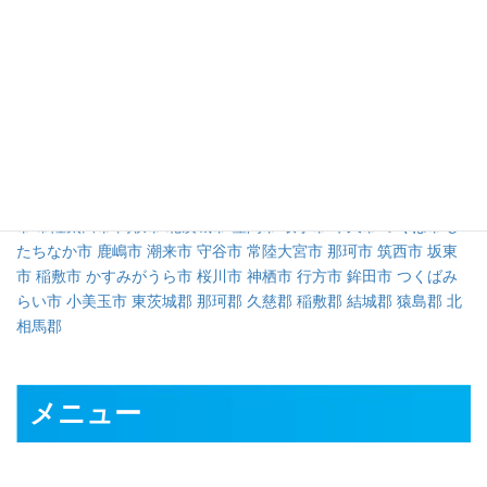
対応可能地域
水戸市
日立市
土浦市
古河市
石岡市
結城市
龍ケ崎市
下妻市
常総
市
常陸太田市
高萩市
北茨城市
笠間市
取手市
牛久市
つくば市
ひ
たちなか市
鹿嶋市
潮来市
守谷市
常陸大宮市
那珂市
筑西市
坂東
市
稲敷市
かすみがうら市
桜川市
神栖市
行方市
鉾田市
つくばみ
らい市
小美玉市
東茨城郡
那珂郡
久慈郡
稲敷郡
結城郡
猿島郡
北
相馬郡
メニュー