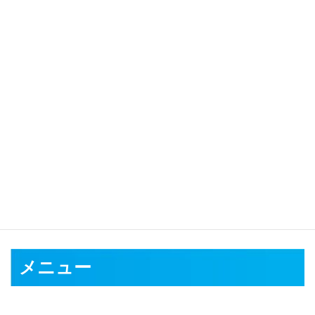
対応可能地域
水戸市
日立市
土浦市
古河市
石岡市
結城市
龍ケ崎市
下妻市
常総
市
常陸太田市
高萩市
北茨城市
笠間市
取手市
牛久市
つくば市
ひ
たちなか市
鹿嶋市
潮来市
守谷市
常陸大宮市
那珂市
筑西市
坂東
市
稲敷市
かすみがうら市
桜川市
神栖市
行方市
鉾田市
つくばみ
らい市
小美玉市
東茨城郡
那珂郡
久慈郡
稲敷郡
結城郡
猿島郡
北
相馬郡
メニュー