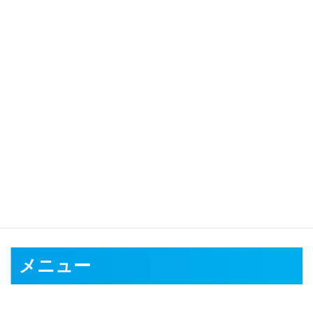
対応可能地域
水戸市
日立市
土浦市
古河市
石岡市
結城市
龍ケ崎市
下妻市
常総
市
常陸太田市
高萩市
北茨城市
笠間市
取手市
牛久市
つくば市
ひ
たちなか市
鹿嶋市
潮来市
守谷市
常陸大宮市
那珂市
筑西市
坂東
市
稲敷市
かすみがうら市
桜川市
神栖市
行方市
鉾田市
つくばみ
らい市
小美玉市
東茨城郡
那珂郡
久慈郡
稲敷郡
結城郡
猿島郡
北
相馬郡
メニュー