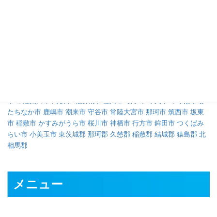
対応可能地域
水戸市
日立市
土浦市
古河市
石岡市
結城市
龍ケ崎市
下妻市
常総
市
常陸太田市
高萩市
北茨城市
笠間市
取手市
牛久市
つくば市
ひ
たちなか市
鹿嶋市
潮来市
守谷市
常陸大宮市
那珂市
筑西市
坂東
市
稲敷市
かすみがうら市
桜川市
神栖市
行方市
鉾田市
つくばみ
らい市
小美玉市
東茨城郡
那珂郡
久慈郡
稲敷郡
結城郡
猿島郡
北
相馬郡
メニュー