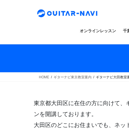
Skip
Skip
to
to
the
the
content
Navigation
オンラインレッスン
千
HOME
ギターナビ東京教室案内
ギターナビ大田教室
東京都大田区に在住の方に向けて、
ンを開講しております。
大田区のどこにお住まいでも、ネッ