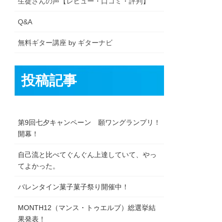
生徒さんの声【レビュー・口コミ・評判】
Q&A
無料ギター講座 by ギターナビ
投稿記事
第9回七夕キャンペーン 願ワングランプリ！
開幕！
自己流と比べてぐんぐん上達していて、やっ
てよかった。
バレンタイン菓子菓子祭り開催中！
MONTH12（マンス・トゥエルブ）総選挙結
果発表！