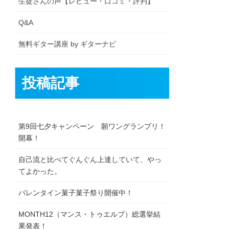
生徒さんの声【レビュー・口コミ・評判】
Q&A
無料ギター講座 by ギターナビ
投稿記事
第9回七夕キャンペーン 願ワングランプリ！
開幕！
自己流と比べてぐんぐん上達していて、やっ
てよかった。
バレンタイン菓子菓子祭り開催中！
MONTH12（マンス・トゥエルブ）総選挙結
果発表！