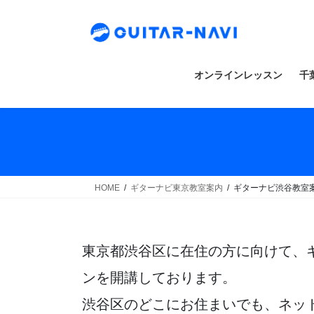
Skip
Skip
to
to
the
the
content
Navigation
オンラインレッスン
千
HOME
ギターナビ東京教室案内
ギターナビ渋谷教室
東京都渋谷区に在住の方に向けて、
ンを開講しております。
渋谷区のどこにお住まいでも、ネッ