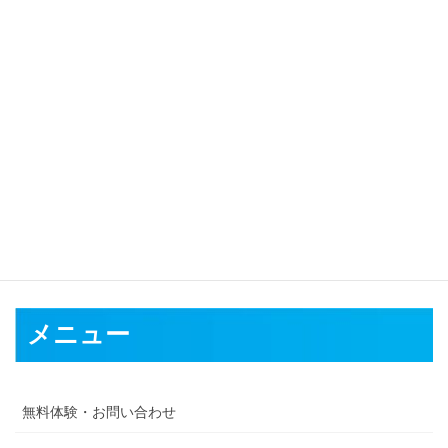
対応可能地域
大阪市
堺市
岸和田市
豊中市
池田市 吹田市 泉大津市 高槻市 貝塚
市 守口市 枚方市 茨木市 八尾市 泉佐野市 富田林市 寝屋川市 河内
長野市 松原市
大東市
和泉市
箕面市
柏原市
羽曳野市
豊能郡
泉北
郡
泉南郡
南河内郡
メニュー
無料体験・お問い合わせ