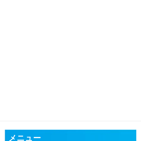
カテゴリ
対応可能地域
さいたま市
川越市
熊谷市
川口市
行田市
秩父市
所沢市
飯能市
加
須市
本庄市
東松山市
春日部市
狭山市
羽生市
鴻巣市
深谷市
上尾
市
草加市
越谷市
蕨市
戸田市
入間市
朝霞市
志木市
和光市
新座市
桶川市
久喜市
北本市
八潮市
富士見市
三郷市
蓮田市
坂戸市
幸手
市
鶴ヶ島市
日高市
吉川市
ふじみ野市
白岡市
北足立郡
入間郡
比
企郡
秩父郡
児玉郡
大里郡
南埼玉郡
北葛飾郡
メニュー