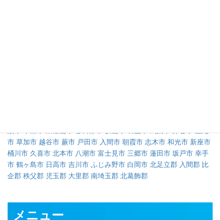
カテゴリ
対応可能地域
さいたま市
川越市
熊谷市
川口市
行田市
秩父市
所沢市
飯能市
加
須市
本庄市
東松山市
春日部市
狭山市
羽生市
鴻巣市
深谷市
上尾
市
草加市
越谷市
蕨市
戸田市
入間市
朝霞市
志木市
和光市
新座市
桶川市
久喜市
北本市
八潮市
富士見市
三郷市
蓮田市
坂戸市
幸手
市
鶴ヶ島市
日高市
吉川市
ふじみ野市
白岡市
北足立郡
入間郡
比
企郡
秩父郡
児玉郡
大里郡
南埼玉郡
北葛飾郡
メニュー