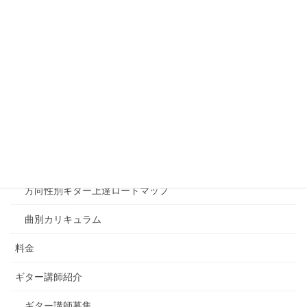
無料体験・お問い合わせ
オンラインレッスン
千葉印西教室案内
カリキュラム
ギターの初級、中級、上級の考え方について
方向性別ギター上達ロードマップ
曲別カリキュラム
料金
ギター講師紹介
ギター講師募集