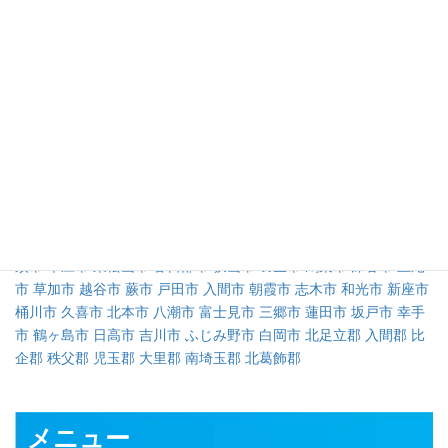
カテゴリ
対応可能地域
さいたま市
川越市
熊谷市
川口市
行田市
秩父市
所沢市
飯能市
加
須市
本庄市
東松山市
春日部市
狭山市
羽生市
鴻巣市
深谷市
上尾
市
草加市
越谷市
蕨市
戸田市
入間市
朝霞市
志木市
和光市
新座市
桶川市
久喜市
北本市
八潮市
富士見市
三郷市
蓮田市
坂戸市
幸手
市
鶴ヶ島市
日高市
吉川市
ふじみ野市
白岡市
北足立郡
入間郡
比
企郡
秩父郡
児玉郡
大里郡
南埼玉郡
北葛飾郡
メニュー