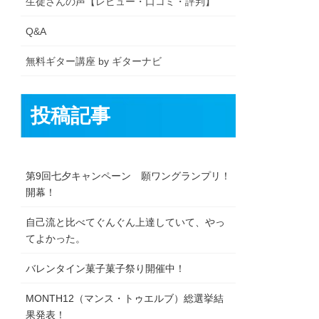
生徒さんの声【レビュー・口コミ・評判】
Q&A
無料ギター講座 by ギターナビ
投稿記事
第9回七夕キャンペーン 願ワングランプリ！
開幕！
自己流と比べてぐんぐん上達していて、やっ
てよかった。
バレンタイン菓子菓子祭り開催中！
MONTH12（マンス・トゥエルブ）総選挙結
果発表！