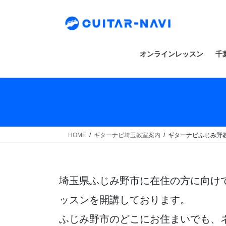
Skip
Skip
to
to
the
the
content
Navigation
オンラインレッスン
千
HOME
ギターナビ埼玉教室案内
ギターナビふじみ野
埼玉県ふじみ野市に在住の方に向け
ッスンを開講しております。
ふじみ野市のどこにお住まいでも、