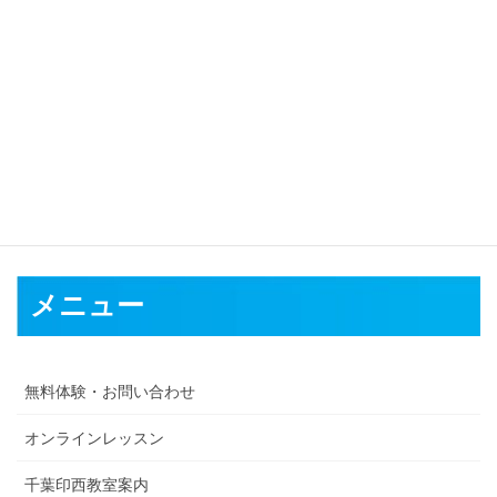
対応可能地域
青森市
弘前市
八戸市
黒石市
五所川原市
十和田市
三沢市
むつ市
つがる市
平川市
東津軽郡
西津軽郡
南津軽郡
北津軽郡
上北郡
下
北郡
三戸郡
メニュー
無料体験・お問い合わせ
オンラインレッスン
千葉印西教室案内