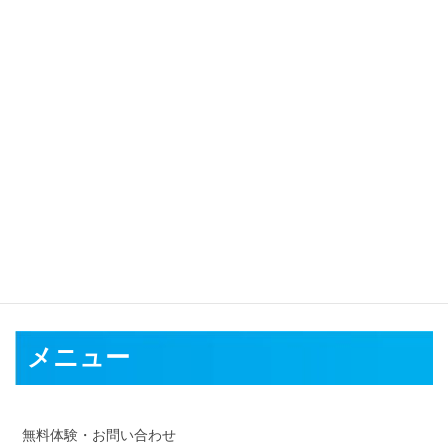
対応可能地域
神戸市
姫路市
尼崎市
明石市
西宮市
洲本市
芦屋市
伊丹市
相生市
豊岡市
加古川市
赤穂市
西脇市
宝塚市
三木市
高砂市
川西市
小野
市
三田市
加西市
丹波篠山市
養父市
丹波市
南あわじ市
朝来市
淡
路市
宍粟市
加東市
たつの市
川辺郡
多可郡
加古郡
神崎郡
揖保郡
赤穂郡
佐用郡
美方郡
メニュー
無料体験・お問い合わせ