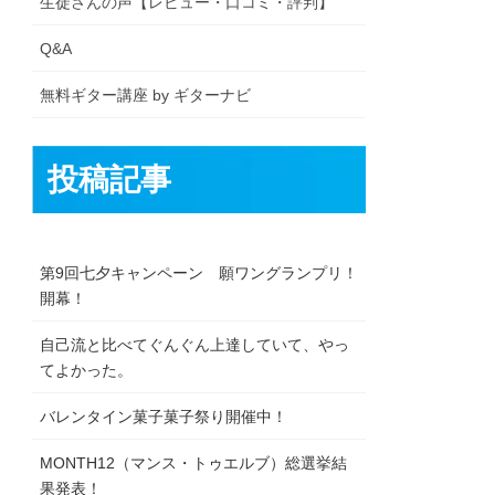
生徒さんの声【レビュー・口コミ・評判】
Q&A
無料ギター講座 by ギターナビ
投稿記事
第9回七夕キャンペーン 願ワングランプリ！
開幕！
自己流と比べてぐんぐん上達していて、やっ
てよかった。
バレンタイン菓子菓子祭り開催中！
MONTH12（マンス・トゥエルブ）総選挙結
果発表！