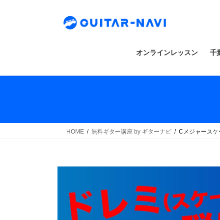
Skip
Skip
to
to
the
the
content
Navigation
オンラインレッスン
千
HOME
無料ギター講座 by ギターナビ
Cメジャースケ